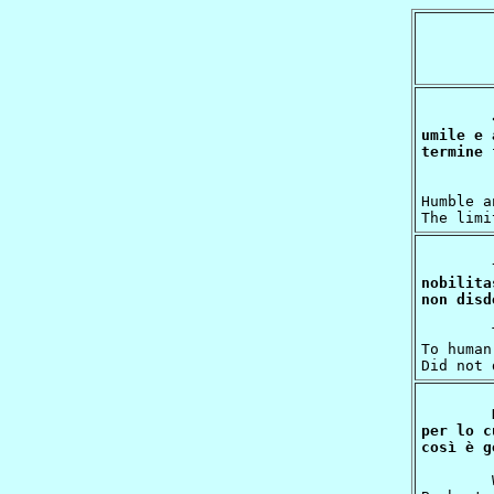
umile e 
	"THOU Virgin Mother, daughter of thy Son

Humble a
nobilita
	Thou art the one who such nobility

To human
per lo c
	Within thy womb rekindled was the love,
