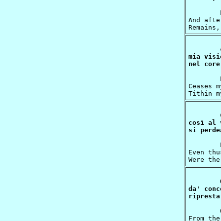
	Even as he is who seeth in a dream,

And afte
mia visi
	Even such am I, for almost utterly

Ceases m
così al 
	Even thus the snow is in the sun unsealed,

Even thu
da' conc
	O Light Supreme, that dost so far uplift thee

From the