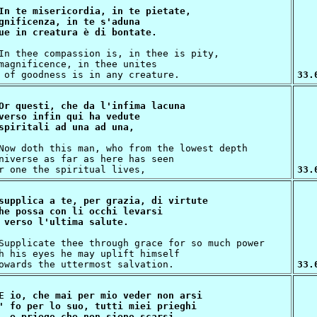
In te misericordia, in te pietate,

gnificenza, in te s'aduna

magnificence, in thee unites

33.
Or questi, che da l'infima lacuna

verso infin qui ha vedute

niverse as far as here has seen

33.
supplica a te, per grazia, di virtute

he possa con li occhi levarsi

h his eyes he may uplift himself

33.
E io, che mai per mio veder non arsi

' fo per lo suo, tutti miei prieghi
