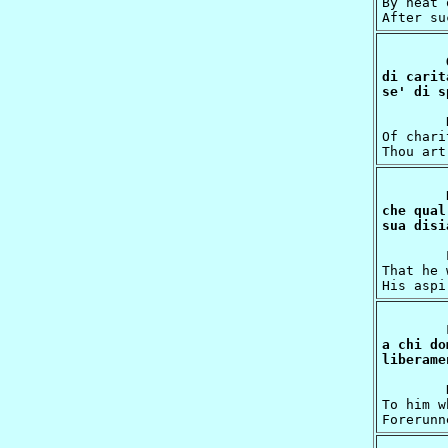
By heat 
di carit
	Here unto us thou art a noonday torch

Of chari
che qual
	Lady thou art so great, and so prevailing,

That he 
a chi do
	Not only thy benignity gives succour

To him w