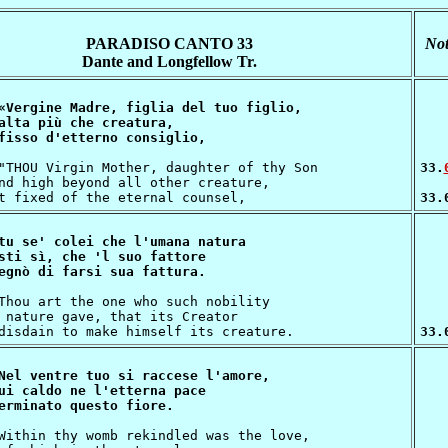
PARADISO CANTO 33
Not
Dante and Longfellow Tr.
«Vergine Madre, figlia del tuo figlio,

alta più che creatura,

33.
nd high beyond all other creature,

33.
tu se' colei che l'umana natura

sti sì, che 'l suo fattore

 nature gave, that its Creator

33.
Nel ventre tuo si raccese l'amore,

ui caldo ne l'etterna pace
