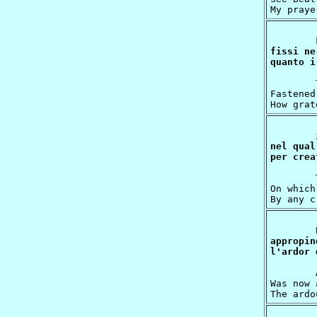
fissi ne
	The eyes beloved and revered of God,

Fastened
nel qual
	Then unto the Eternal Light they turned,

On which
appropin
	And I, who to the end of all desires

Was now 