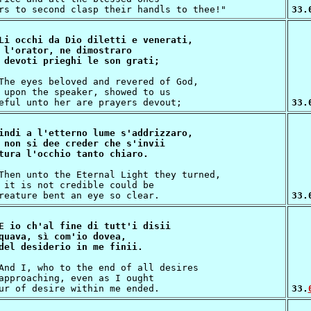
33.
Li occhi da Dio diletti e venerati,

 l'orator, ne dimostraro

 upon the speaker, showed to us

33.
indi a l'etterno lume s'addrizzaro,

 non si dee creder che s'invii

 it is not credible could be

33.
E io ch'al fine di tutt'i disii

quava, sì com'io dovea,

approaching, even as I ought

33.