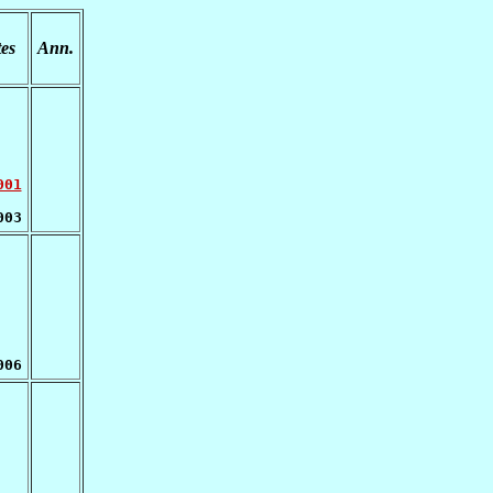
es
Ann.
001
003
006