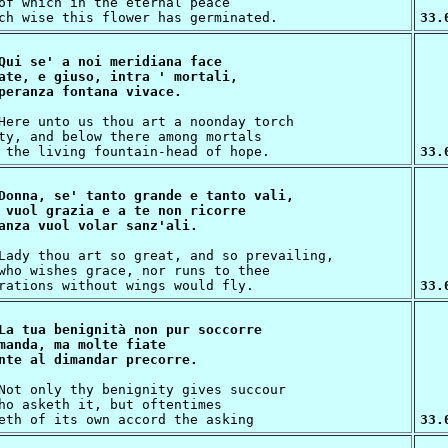
of which in the eternal peace

33.
Qui se' a noi meridiana face

ate, e giuso, intra ' mortali,

ty, and below there among mortals

33.
Donna, se' tanto grande e tanto vali,

 vuol grazia e a te non ricorre

who wishes grace, nor runs to thee

33.
La tua benignità non pur soccorre

manda, ma molte fiate

ho asketh it, but oftentimes

33.