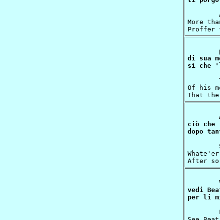
	And I, who never hurned for my own seeing

More tha
di sua m
	That thou wouldst scatter from him every cloud

Of his m
ciò che 
	Still farther do I pray thee, Queen, who canst

Whate'er
vedi Bea
	Let thy protection conquer human movements;

See Beat