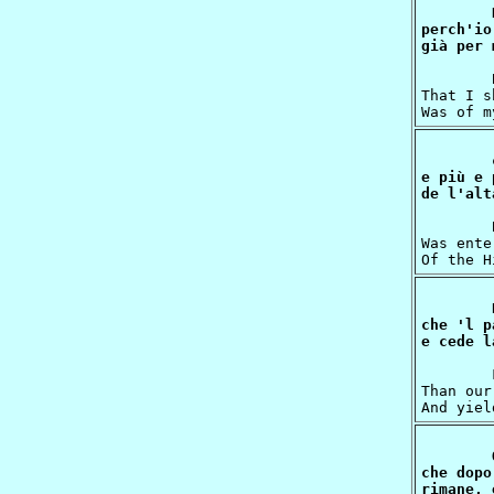
perch'io
	Bernand was beckoning unto me, and smiling,

That I s
e più e 
	Because my sight, becoming purified,

Was ente
che 'l p
	From that time forward what I saw was greater

Than our
che dopo