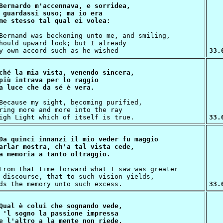
Bernardo m'accennava, e sorridea,

 guardassi suso; ma io era

hould upward look; but I already

33.
ché la mia vista, venendo sincera,

più intrava per lo raggio

ring more and more into the ray

33.
Da quinci innanzi il mio veder fu maggio

arlar mostra, ch'a tal vista cede,

 discourse, that to such vision yields,

33.
Qual è colui che sognando vede,

 'l sogno la passione impressa
