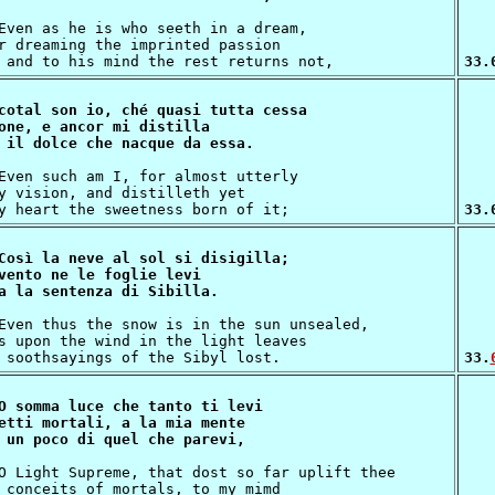
r dreaming the imprinted passion

33.
cotal son io, ché quasi tutta cessa

one, e ancor mi distilla

y vision, and distilleth yet

33.
Così la neve al sol si disigilla;

vento ne le foglie levi

s upon the wind in the light leaves

33.
O somma luce che tanto ti levi

etti mortali, a la mia mente

 conceits of mortals, to my mimd
