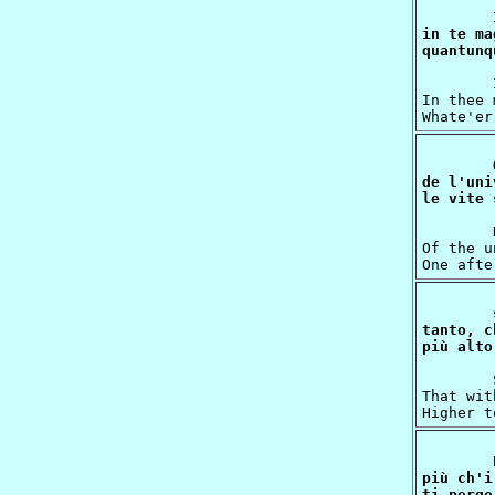
in te ma
	In thee compassion is, in thee is pity,

In thee 
de l'uni
	Now doth this man, who from the lowest depth

Of the u
tanto, c
	Supplicate thee through grace for so much power

That wit
più ch'i