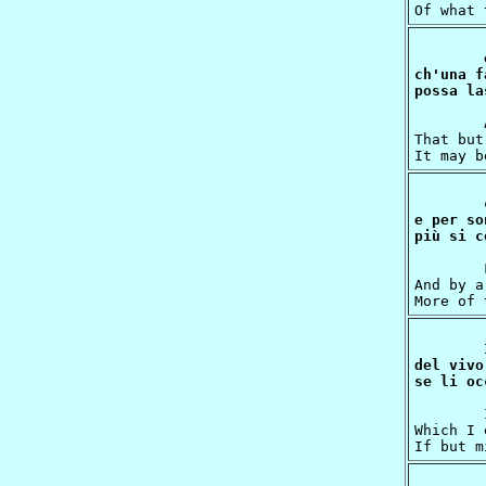
ch'una f
	And make my tongue of so great puissance,

That but
e per so
	For by returning to my memory somewhat,

And by a
del vivo
	I think the keenness of the living ray

Which I 