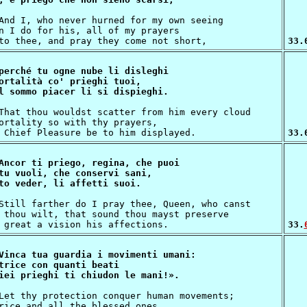
n I do for his, all of my prayers

33.
perché tu ogne nube li disleghi

ortalità co' prieghi tuoi,

ortality so with thy prayers,

33.
Ancor ti priego, regina, che puoi

tu vuoli, che conservi sani,

 thou wilt, that sound thou mayst preserve  

33.
Vinca tua guardia i movimenti umani:

trice con quanti beati

rice and all the blessed ones
