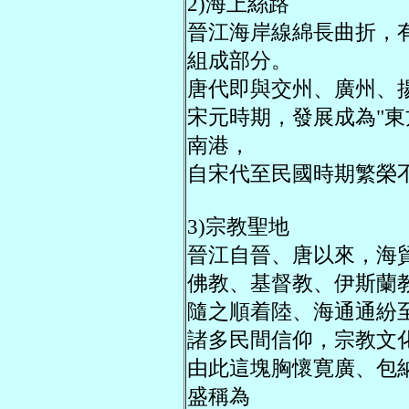
2)海上絲路
晉江海岸線綿長曲折，
組成部分。
唐代即與交州、廣州、
宋元時期，發展成為"東
南港，
自宋代至民國時期繁榮
3)宗教聖地
晉江自晉、唐以來，海
佛教、基督教、伊斯蘭
隨之順着陸、海通通紛
諸多民間信仰，宗教文化
由此這塊胸懷寛廣、包
盛稱為