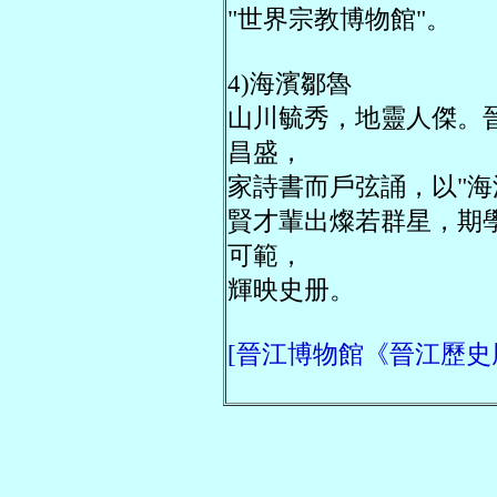
"世界宗教博物館"。
4)海濱鄒魯
山川毓秀，地靈人傑。
昌盛，
家詩書而戶弦誦，以"海
賢才輩出燦若群星，期
可範，
輝映史册。
[晉江博物館《晉江歷史