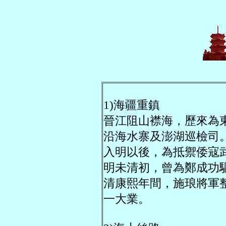
1)海疆重鎮
晉江阻山襟海，歷來為
沿海水寨及澎湖巡檢司
入明以後，為抵禦倭寇
明未清初，曾為鄭成功
清康熙年間，施琅將軍
一大業。