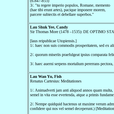
(6.847-853)
3/. "tu regere imperio populos, Romane, memento
(hae tibi erunt artes), pacique imponere morem,
parcere subiectis et debellare superbos."
Lau Shuk Yee, Candy
Sir Thomas More (1478 –1535): DE OPTIMO
[laus reipublicae Utopiensis.]
1/. haec non suis commodis prosperitatem, sed ex al
2/. quorum miseriis praefulgeat ipsius comparata feli
3/. haec auerni serpens mortalium pererrans pectora,
Lau Wan Yu, Fish
Renatus Cartesius: Meditationes
1/. Animadverti jam anti aliquod annos quam multa, i
semel in vita esse evertenda, atque a primis fundam
2/. Nempe quidquid hactenus ut maxime verum admisi,
confidere qui nos vel semel deceperunt.) [Meditation