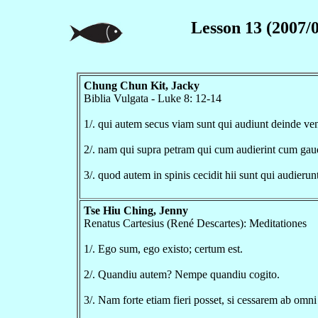
Lesson 13 (2007/0
Chung Chun Kit, Jacky
Biblia Vulgata - Luke 8: 12-14
1/. qui autem secus viam sunt qui audiunt deinde veni
2/. nam qui supra petram qui cum audierint cum gaud
3/. quod autem in spinis cecidit hii sunt qui audierunt
Tse Hiu Ching, Jenny
Renatus Cartesius (René Descartes): Meditationes
1/. Ego sum, ego existo; certum est.
2/. Quandiu autem? Nempe quandiu cogito.
3/. Nam forte etiam fieri posset, si cessarem ab omni 