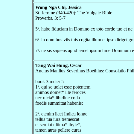
Wong Nga Chi, Jessica
St. Jerome (340-420): The Vulgate Bible
Proverbs, 3: 5-7
5/. habe fiduciam in Domino ex toto corde tuo et ne i
6/. in omnibus viis tuis cogita illum et ipse diriget gr
7/. ne sis sapiens apud temet ipsum time Dominum e
Tang Wai Hung, Oscar
Ancius Manlius Severinus Boethius: Consolatio Phi
book 3 meter 5
1/. qui se uolet esse potentem,
animos domet* ille feroces
nec uicta* libidine colla
foedis summittat habenis;
2/. etenim licet Indica longe
tellus tua iura tremescat
et seruiat ultima* thyle*,
tamen atras pellere curas