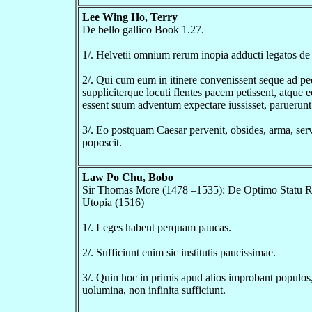
Lee Wing Ho, Terry
De bello gallico Book 1.27.
1/. Helvetii omnium rerum inopia adducti legatos de
2/. Qui cum eum in itinere convenissent seque ad pe
suppliciterque locuti flentes pacem petissent, atque 
essent suum adventum expectare iussisset, paruerunt
3/. Eo postquam Caesar pervenit, obsides, arma, serv
poposcit.
Law Po Chu, Bobo
Sir Thomas More (1478 –1535): De Optimo Statu R
Utopia (1516)
1/. Leges habent perquam paucas.
2/. Sufficiunt enim sic institutis paucissimae.
3/. Quin hoc in primis apud alios improbant populo
uolumina, non infinita sufficiunt.