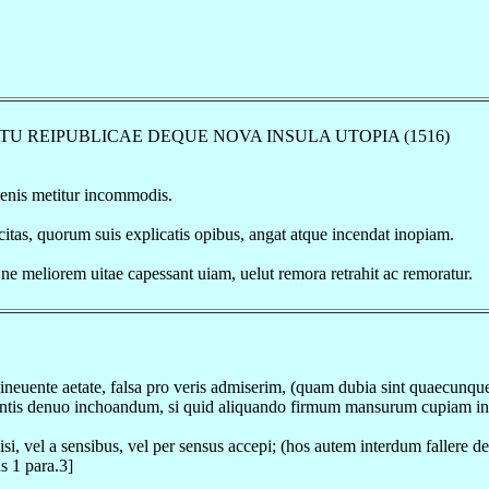
 STATU REIPUBLICAE DEQUE NOVA INSULA UTOPIA (1516)
ienis metitur incommodis.
citas, quorum suis explicatis opibus, angat atque incendat inopiam.
 ne meliorem uitae capessant uiam, uelut remora retrahit ac remoratur.
neuente aetate, falsa pro veris admiserim, (quam dubia sint quaecunque
entis denuo inchoandum, si quid aliquando firmum mansurum cupiam in sci
 vel a sensibus, vel per sensus accepi; (hos autem interdum fallere de
s 1 para.3]