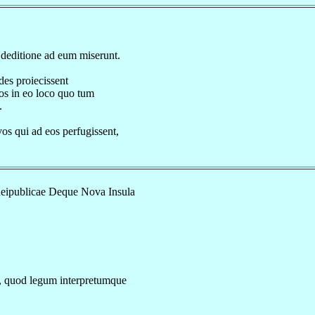
 deditione ad eum miserunt.
des proiecissent
eos in eo loco quo tum
.
os qui ad eos perfugissent,
eipublicae Deque Nova Insula
s, quod legum interpretumque