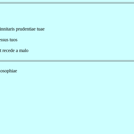
nnitaris prudentiae tuae
essus tuos
t recede a malo
losophiae