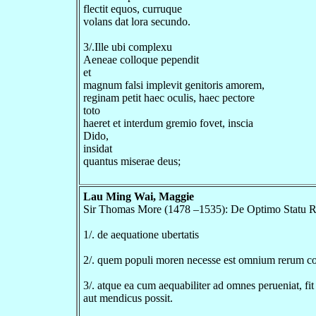
flectit equos, curruque
volans dat lora secundo.
3/.Ille ubi complexu
Aeneae colloque pependit
et
magnum falsi implevit genitoris amorem,
reginam petit haec oculis, haec pectore
toto
haeret et interdum gremio fovet, inscia
Dido,
insidat
quantus miserae deus;
Lau Ming Wai, Maggie
Sir Thomas More (1478 –1535): De Optimo Statu R
1/. de aequatione ubertatis
2/. quem populi moren necesse est omnium rerum co
3/. atque ea cum aequabiliter ad omnes perueniat, fi
aut mendicus possit.