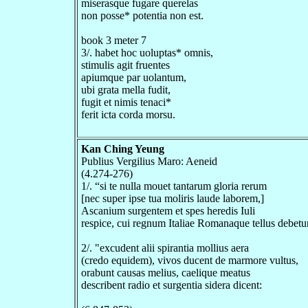
miserasque fugare querelas
non posse* potentia non est.
book 3 meter 7
3/. habet hoc uoluptas* omnis,
stimulis agit fruentes
apiumque par uolantum,
ubi grata mella fudit,
fugit et nimis tenaci*
ferit icta corda morsu.
Kan Ching Yeung
Publius Vergilius Maro: Aeneid
(4.274-276)
1/. “si te nulla mouet tantarum gloria rerum
[nec super ipse tua moliris laude laborem,]
Ascanium surgentem et spes heredis Iuli
respice, cui regnum Italiae Romanaque tellus debetu
2/. "excudent alii spirantia mollius aera
(credo equidem), vivos ducent de marmore vultus,
orabunt causas melius, caelique meatus
describent radio et surgentia sidera dicent: