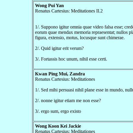
Wong Pui Yan
Renatus Cartesius: Meditationes II.2
1/. Suppono igitur omnia quae video falsa esse; cred
eorum quae mendax memoria repraesentat; nullos pl
figura, extensio, motus, locusque sunt chimerae.
2/. Quid igitur erit verum?
3/. Fortassis hoc unum, nihil esse certi.
Kwan Ping Mui, Zandra
Renatus Cartesius: Meditationes
1/. Sed mihi persuasi nihil plane esse in mundo, nul
2/. nonne igitur etiam me non esse?
3/. ergo sum, ergo existo
Wong Koon Kei Jackie
Renatus Cartesius: Meditationes