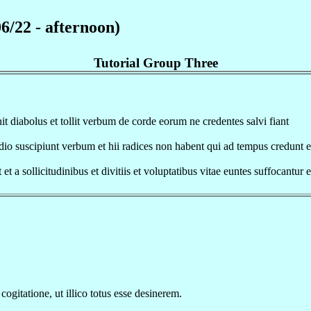
6/22 - afternoon)
Tutorial Group Three
t diabolus et tollit verbum de corde eorum ne credentes salvi fiant
io suscipiunt verbum et hii radices non habent qui ad tempus credunt e
 et a sollicitudinibus et divitiis et voluptatibus vitae euntes suffocantur
cogitatione, ut illico totus esse desinerem.