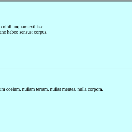
o nihil unquam extitisse
ane habeo sensus; corpus,
lum coelum, nullam terram, nullas mentes, nulla corpora.