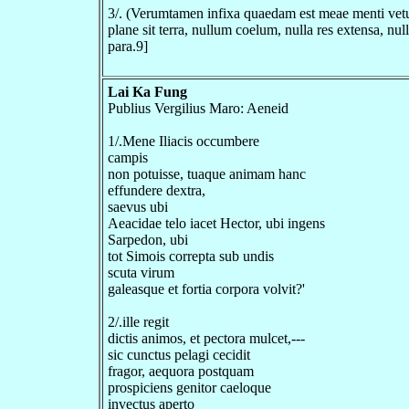
3/. (Verumtamen infixa quaedam est meae menti vetus 
plane sit terra, nullum coelum, nulla res extensa, n
para.9]
Lai Ka Fung
Publius Vergilius Maro: Aeneid
1/.Mene Iliacis occumbere
campis
non potuisse, tuaque animam hanc
effundere dextra,
saevus ubi
Aeacidae telo iacet Hector, ubi ingens
Sarpedon, ubi
tot Simois correpta sub undis
scuta virum
galeasque et fortia corpora volvit?'
2/.ille regit
dictis animos, et pectora mulcet,---
sic cunctus pelagi cecidit
fragor, aequora postquam
prospiciens genitor caeloque
invectus aperto