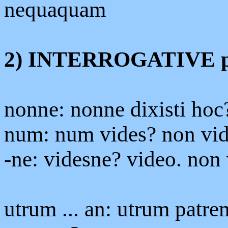
nequaquam
2) INTERROGATIVE pa
nonne: nonne dixisti hoc?
num: num vides? non vi
-ne: videsne? video. non 
utrum ... an: utrum patr