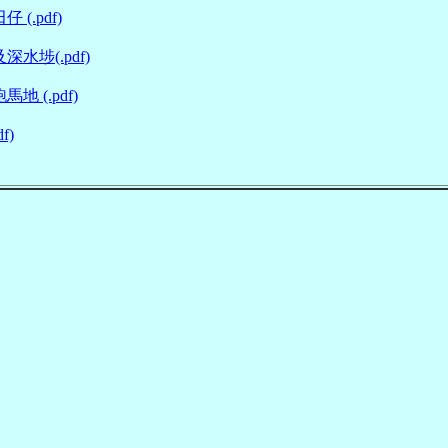
(.pdf)
水埗(.pdf)
 (.pdf)
f)