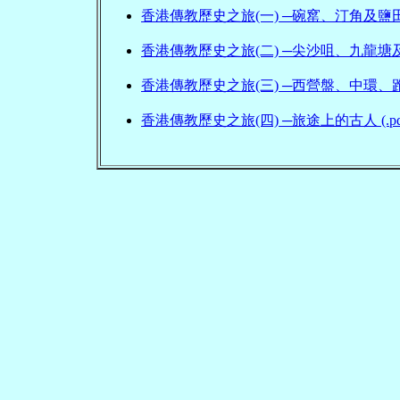
香港傳教歷史之旅(一) ─碗窰、汀角及鹽田仔 
香港傳教歷史之旅(二) ─尖沙咀、九龍塘及深
香港傳教歷史之旅(三) ─西營盤、中環、跑馬地
香港傳教歷史之旅(四) ─旅途上的古人 (.pd