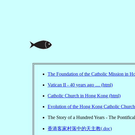
The Foundation of the Catholic Mission in H
Vatican II - 40 years ago .... (html)
Catholic Church in Hong Kong (html)
Evolution of the Hong Kong Catholic Church
The Story of a Hundred Years - The Pontifica
香港客家村落中的天主教(.doc)