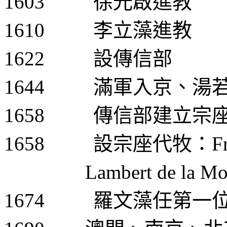
1603
徐光啟進教
1610
李立藻進教
1622
設傳信部
1644
滿軍入京、湯
1658
傳信部建立宗
1658
設宗座代牧：
F
Lambert de la Mo
1674
羅文藻任第一