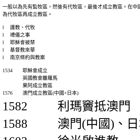
一般以為先有監牧區，然後有代牧區，最後才成立教區。在中
為代牧區再成立教區。
l
護教、代牧
l
禮儀之事
l
耶穌會被禁
l
基督教來華
l
南京條約與教案
1534
耶穌會成立
英國教會離羅馬
果阿成立教區
1576
澳門成立教區
(
中國
+
日本
)
1582
利瑪竇抵澳門
1588
澳門
(
中國
)
、日