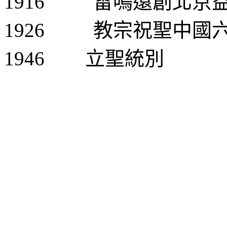
1916
雷鳴遠創北京
1926
教宗祝聖中國
1946
立聖統別