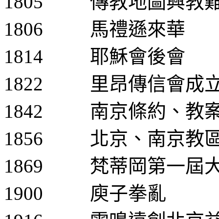
1805
傳教地圖興教
1806
馬禮遜來華
1814
耶穌會後會
1822
里昂傳信會成
1842
南京條約、教
1856
北京、南京教
1869
梵蒂岡第一屆
1900
庾子拳亂