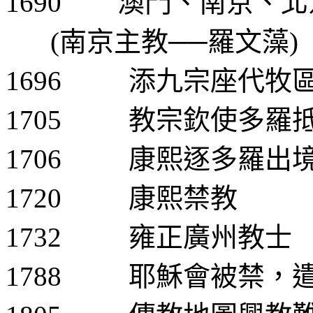
1690
澳門、南京、北
(
南京主教──羅文藻
)
1696
添九宗座代牧
1705
教宗欽使多羅
1706
康熙逐多羅出
1720
康熙禁教
1732
雍正廣州教士
1788
耶穌會被禁，